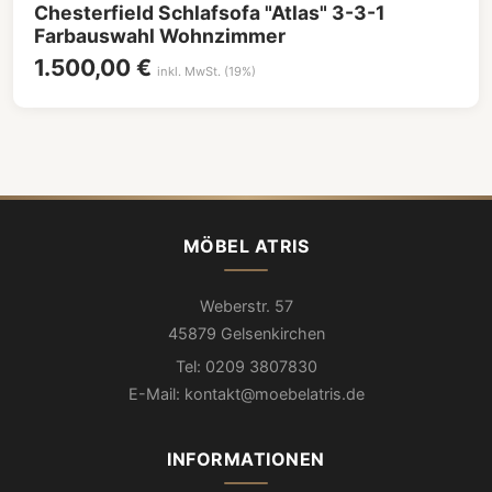
Chesterfield Schlafsofa "Atlas" 3-3-1
Farbauswahl Wohnzimmer
1.500,00 €
inkl. MwSt. (19%)
MÖBEL ATRIS
Weberstr. 57
45879 Gelsenkirchen
Tel: 0209 3807830
E-Mail: kontakt@moebelatris.de
INFORMATIONEN